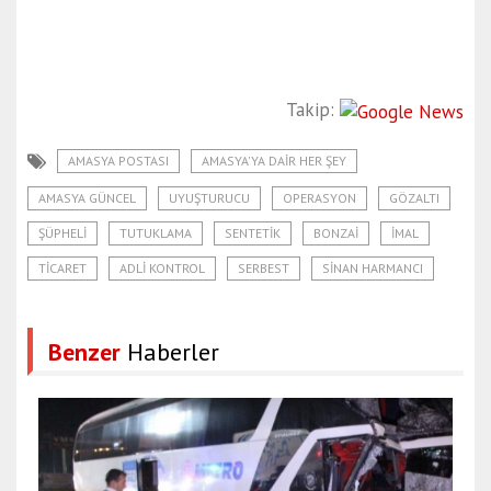
Takip:
AMASYA POSTASI
AMASYA'YA DAIR HER ŞEY
AMASYA GÜNCEL
UYUŞTURUCU
OPERASYON
GÖZALTI
ŞÜPHELI
TUTUKLAMA
SENTETIK
BONZAI
IMAL
TICARET
ADLI KONTROL
SERBEST
SINAN HARMANCI
Benzer
Haberler