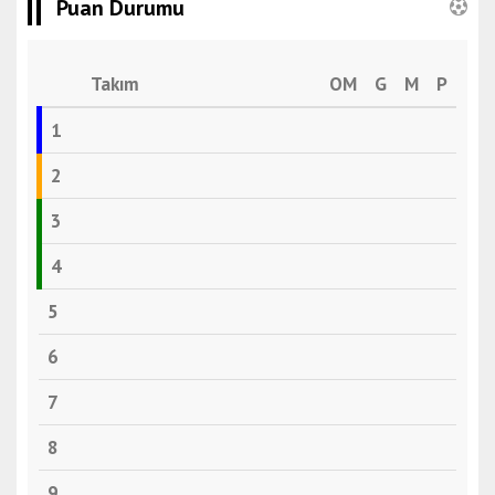
Puan Durumu
Takım
OM
G
M
P
1
2
3
4
5
6
7
8
9