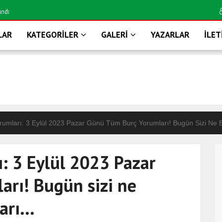
ındı
Mimarisi ile dikkat 
LAR
KATEGORİLER
GALERİ
YAZARLAR
İLET
umları: 3 Eylül 2023 Pazar Günü Tüm Burç Yorumları! Bugün Sizi Ne Be
: 3 Eylül 2023 Pazar
arı! Bugün sizi ne
rı...