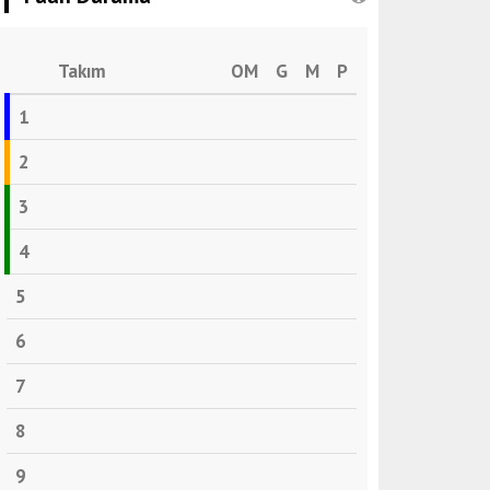
Takım
OM
G
M
P
1
2
3
4
5
6
7
8
9