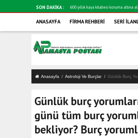
SON DAKİKA :
600 yıllık kaya kitabesi koruma altına al
ANASAYFA
FİRMA REHBERİ
SERİ İLAN
Anasayfa
Astroloji Ve Burçlar
Günlük Burç Yor
Günlük burç yorumları
günü tüm burç yoruml
bekliyor? Burç yorumla