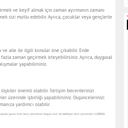
ndirmek ve keyif almak için zaman ayırmanın zamanı
mek sizi mutlu edebilir. Ayrıca, çocuklar veya gençlerle
ve aile ile ilgili konular öne çıkabilir. Evde
fazla zaman geçirmek isteyebilirsiniz. Ayrıca, duygusal
ışmalar yapabilirsiniz.
ilişkiler önemli olabilir. İletişim becerilerinizi
ler üzerinde işbirliği yapabilirsiniz. Düşüncelerinizi
manıza yardımcı olabilir.
3-pazar-gunu-tum-burc-yorumlari-bugun-sizi-ne-bekliyor-burc-yorumlari-1288565-