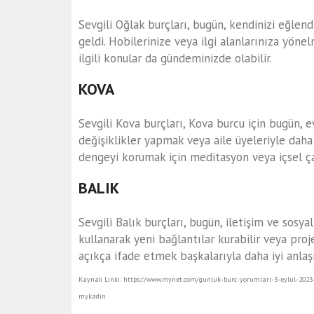
Sevgili Oğlak burçları, bugün, kendinizi eğle
geldi. Hobilerinize veya ilgi alanlarınıza yönel
ilgili konular da gündeminizde olabilir.
KOVA
Sevgili Kova burçları, Kova burcu için bugün, ev 
değişiklikler yapmak veya aile üyeleriyle daha 
dengeyi korumak için meditasyon veya içsel çal
BALIK
Sevgili Balık burçları, bugün, iletişim ve sosyal 
kullanarak yeni bağlantılar kurabilir veya proje
açıkça ifade etmek başkalarıyla daha iyi anlaş
Kaynak Linki: https://www.mynet.com/gunluk-burc-yorumlari-3-eylul-202
mykadin